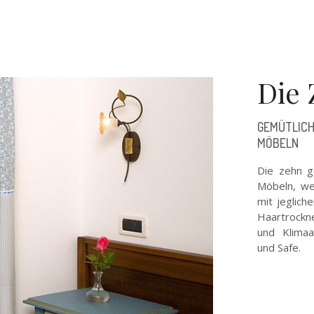
Die
GEMÜTLICH
MÖBELN
Die zehn ge
Möbeln, we
mit jeglich
Haartrockne
und Klimaa
und Safe.