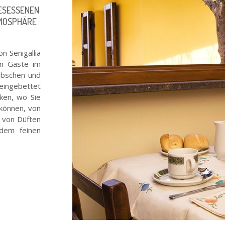
GESESSENEN
TMOSPHÄRE
n Senigallia
en Gäste im
übschen und
 eingebettet
ken, wo Sie
 können, von
n von Düften
dem feinen