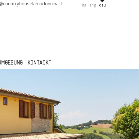
o@countryhouselamadonnina.it
ita
eng
deu
UMGEBUNG
KONTACKT