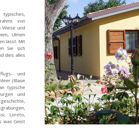
 typisches,
gerahmt von
n Wiese und
nien, Ulmen
n lässt. Mit
en Sie sich
d dies alles
flugs- und
 Meer (Blaue
an typische
 Burgen und
geschichte,
sgrabungen,
si, Loreto,
es was Geist