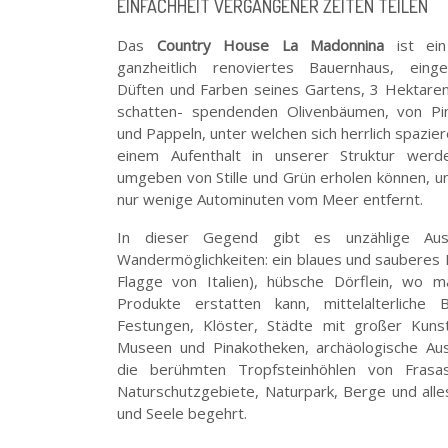
EINFACHHEIT VERGANGENER ZEITEN TEILEN
Das
Country House La Madonnina
ist ein
ganzheitlich renoviertes Bauernhaus, ein
Düften und Farben seines Gartens, 3 Hektare
schatten- spendenden Olivenbäumen, von Pi
und Pappeln, unter welchen sich herrlich spaziere
einem Aufenthalt in unserer Struktur werd
umgeben von Stille und Grün erholen können, un
nur wenige Autominuten vom Meer entfernt.
In dieser Gegend gibt es unzählige Aus
Wandermöglichkeiten: ein blaues und sauberes
Flagge von Italien), hübsche Dörflein, wo m
Produkte erstatten kann, mittelalterliche
Festungen, Klöster, Städte mit großer Kunst
Museen und Pinakotheken, archäologische Au
die berühmten Tropfsteinhöhlen von Frasas
Naturschutzgebiete, Naturpark, Berge und all
und Seele begehrt.